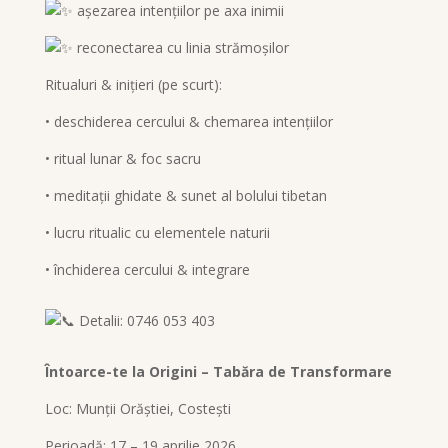
așezarea intențiilor pe axa inimii
reconectarea cu linia strămoșilor
Ritualuri & inițieri (pe scurt):
• deschiderea cercului & chemarea intențiilor
• ritual lunar & foc sacru
• meditații ghidate & sunet al bolului tibetan
• lucru ritualic cu elementele naturii
• închiderea cercului & integrare
Detalii: 0746 053 403
Întoarce-te la Origini – Tabăra de Transformare
Loc: Munții Orăștiei, Costești
Perioadă: 17 – 19 aprilie 2026