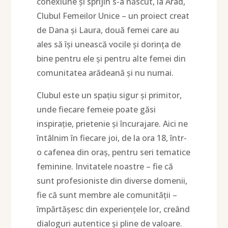
conexiune și sprijin s-a născut, la Arad,
Clubul Femeilor Unice – un proiect creat
de Dana și Laura, două femei care au
ales să își unească vocile și dorința de
bine pentru ele și pentru alte femei din
comunitatea arădeană și nu numai.
Clubul este un spațiu sigur și primitor,
unde fiecare femeie poate găsi
inspirație, prietenie și încurajare. Aici ne
întâlnim în fiecare joi, de la ora 18, într-
o cafenea din oraș, pentru seri tematice
feminine. Invitatele noastre – fie că
sunt profesioniste din diverse domenii,
fie că sunt membre ale comunității –
împărtășesc din experiențele lor, creând
dialoguri autentice și pline de valoare.