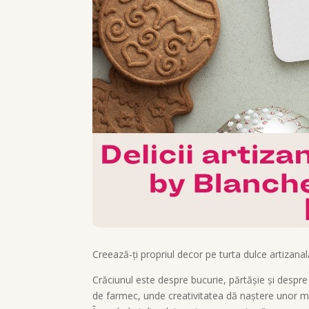
Creează-ți propriul decor pe turta dulce artizanal
Crăciunul este despre bucurie, părtășie și despr
de farmec, unde creativitatea dă naștere unor mi