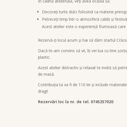
În cadrul atelierului, veți avea ocazia să:
Decorați turte dulci folosind ca materie princi
Petreceți timp într-o atmosferă caldă și festiv
Acest atelier este o experiență frumoasă care 
Rezervă-ți locul acum și hai să dăm startul Crăci
Dacă te-am convins să vii, îți vei lua cu tine șo
plastic.
Acest atelier distractiv și relaxat te invită să pe
de masă.
Contribuția ta va fi de 110 lei și include materi
dragi!
Rezervări loc la nr. de tel. 0745257020