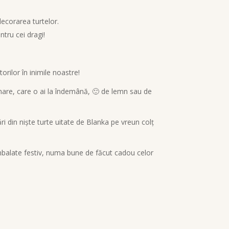
decorarea turtelor.
ntru cei dragi!
rilor în inimile noastre!
i mare, care o ai la îndemână, 🙂 de lemn sau de
ări din niște turte uitate de Blanka pe vreun colț
 ambalate festiv, numa bune de făcut cadou celor