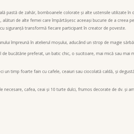
pală pastă de zahăr, bomboanele colorate și alte ustensile utilizate în 
ă, alături de alte femei care împărtășesc aceeași bucurie de a creea pe
cu siguranță transformă fiecare participant în creator de poveste.
unului împreună în atelierul moșului, aducând un strop de magie sărbăto
rțul de bucătărie preferat, un batic chic, o sucitoare, mai mică sau ma
treci un timp foarte fain cu cafele, ceaiuri sau ciocolată caldă, și degust
alele necesare, cafea, ceai și 10 turte dulci, frumos decorate de dv. și